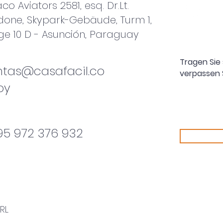
co Aviators 2581, esq. Dr.Lt.
one, Skypark-Gebäude, Turm 1,
ge 10 D - Asunción, Paraguay
Tragen Sie 
ntas@casafacil.co
verpassen 
py
95 972 376 932
RL