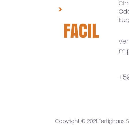
Cha
Odd
Eta
ve
m.
+5
Copyright © 2021 Fertighaus S