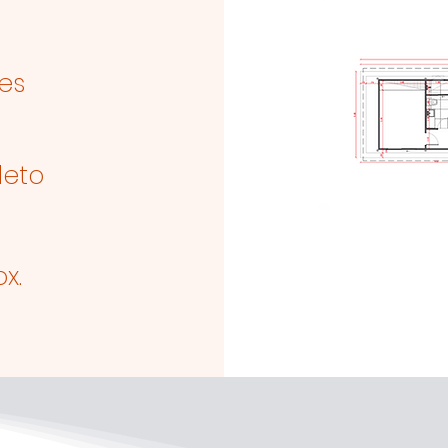
es
leto
x.