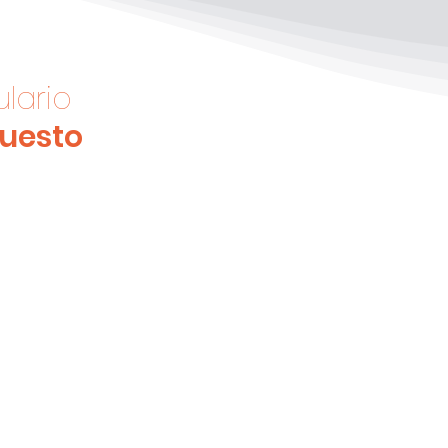
lario
puesto