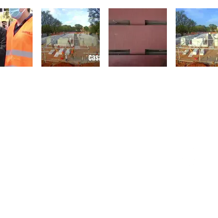
NTACTO
SEGUINO
ardino Caballero 1270, entre Tte. Héctor
 y E. Lillo - Asunción, Paraguay
¡Uníte a nu
as@casafacil.com.py
pierdas ni