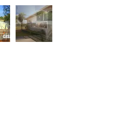
S EN REDES SOCIALES
estra lista de correos y no te
nguna actualización!