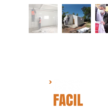
CO
Bern
Vera
vent