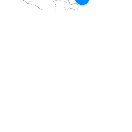
PLANOS
volver
a obras