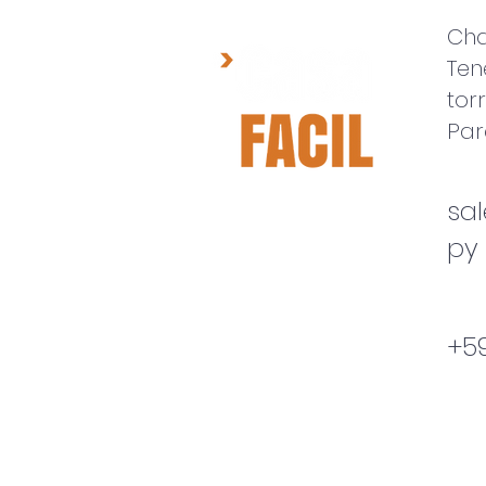
Cha
Ten
tor
Par
sa
py
+5