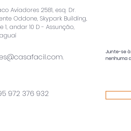
co Aviadores 2581, esq. Dr.
ente Oddone, Skypark Building,
re 1, andar 10 D - Assunção,
aguai
Junte-se à 
les@casafacil.com.
nenhuma a
95 972 376 932